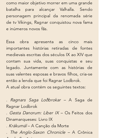
como maior objetivo morrer em uma grande 
batalha para alcançar Valhalla. Sendo 
personagem principal da renomada série 
de tv Vikings, Ragnar conquistou nova fama 
e inúmeros novos fãs.
Essa obra apresenta as cinco mais 
importantes histórias retiradas de fontes 
medievais escritas dos séculos IX ao XIV que 
contam sua vida, suas conquistas e seu 
legado. Juntamente com as histórias de 
suas valentes esposas e bravos filhos, cria-se 
então a lenda que foi Ragnar Lodbrok.
A atual obra contém os seguintes textos:
. 
Ragnars Saga Loðbrokar
 – A Saga de 
Ragnar Lodbrok
. 
Gesta Danorum: Liber IX
 – Os Feitos dos 
Dinamarqueses: Livro IX
. 
Krákumál 
– A Canção da Morte
. 
The Anglo-Saxon Chronicle
 – A Crônica 